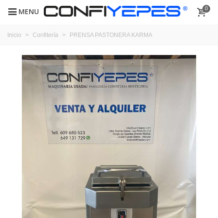
0
MENU
Inicio
>
Confitería
>
PRENSA PASTONERA KARMA