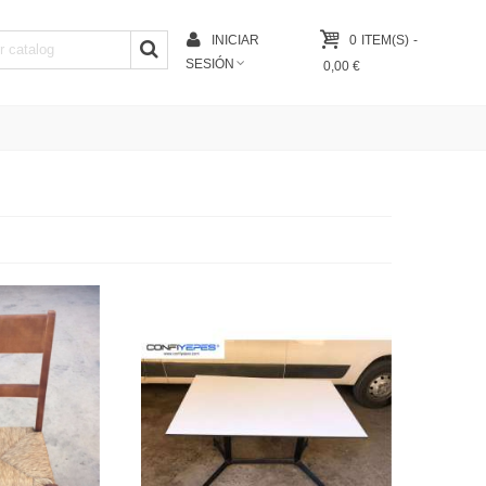
INICIAR
0
ITEM(S)
-
SESIÓN
0,00 €