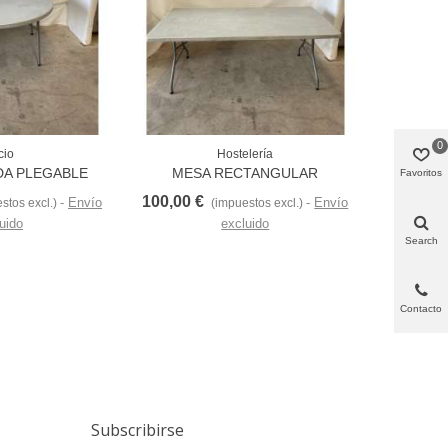
0
cio
Hostelería
Love
Love
A PLEGABLE
MESA RECTANGULAR
Favoritos
PLEGABLE
100,00 €
Envío
Envío
stos excl.)
(impuestos excl.)
uido
excluido
Search
Contacto
Subscribirse