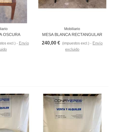
iario
Mobiliario
Love
Love
EA OSCURA
MESA BLANCA RECTANGULAR
1200X800MM
240,00 €
Envío
Envío
tos excl.)
(impuestos excl.)
uido
excluido