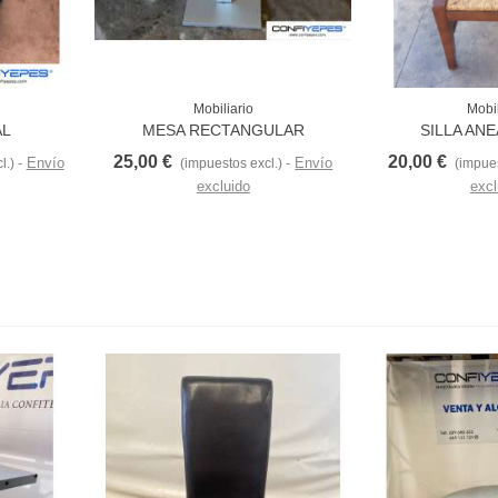
Mobiliario
Mobil
Love
AL
MESA RECTANGULAR
SILLA AN
25,00 €
20,00 €
Envío
Envío
l.)
(impuestos excl.)
(impues
excluido
excl