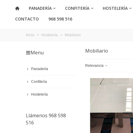
PANADERÍA
CONFITERÍA
HOSTELERÍA
CONTACTO
968 598 516
Inicio
>
Hostelería
>
Mobiliario
Mobiliario
Menu
Relevancia
Panadería
Confitería
Hostelería
Llámenos 968 598
516