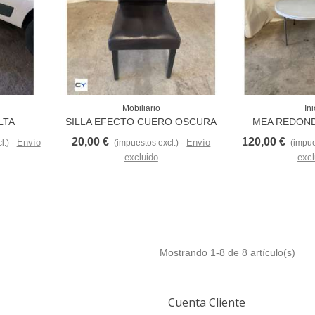
Mobiliario
Ini
Love
LTA
SILLA EFECTO CUERO OSCURA
MEA REDOND
X700MM
20,00 €
120,00 €
Envío
Envío
l.)
(impuestos excl.)
(impue
excluido
excl
Mostrando
1
-8 de 8 artículo(s)
Cuenta Cliente