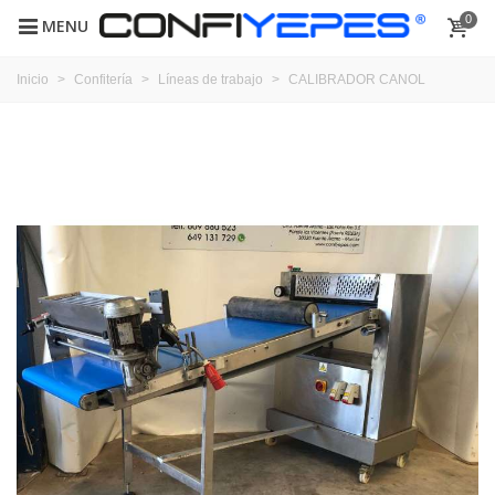
0
MENU
Inicio
>
Confitería
>
Líneas de trabajo
>
CALIBRADOR CANOL