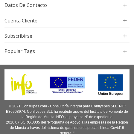
Datos De Contacto
Cuenta Cliente
Subscribirse
Popular Tags
© 2021 Consulpes.com - Consultoría Integral para Confiyepes SLL. NIF:
B30908974. Confiyepes SLL ha recibido apoyo del Instituto de Fomento de
la Región de Murcia INFO, al proyecto Nº de expediente
2020.07.SGRG.0035 del “Programa de Apoyo a las empresas de la Region
de Murcia a través del sistema de garantías recíprocas. Línea Covid19
general.”