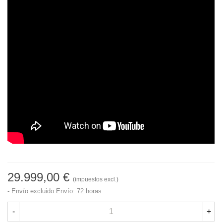
29.999,00 €
(impuestos excl.)
Envío excluido
Envío: 72 horas
-
+