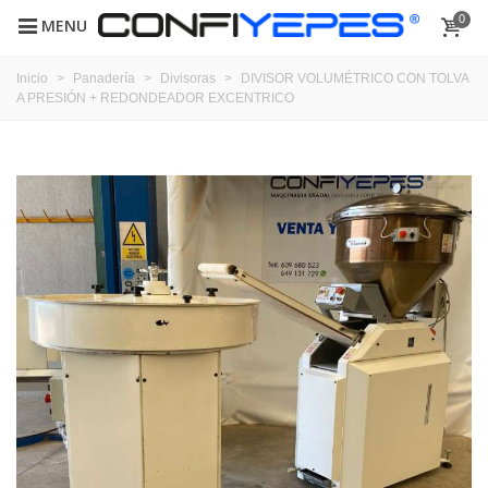
0
MENU
Inicio
>
Panadería
>
Divisoras
>
DIVISOR VOLUMÉTRICO CON TOLVA
A PRESIÓN + REDONDEADOR EXCENTRICO