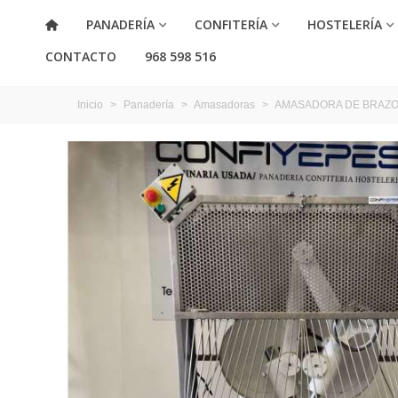
PANADERÍA
CONFITERÍA
HOSTELERÍA
CONTACTO
968 598 516
Inicio
>
Panadería
>
Amasadoras
>
AMASADORA DE BRAZO