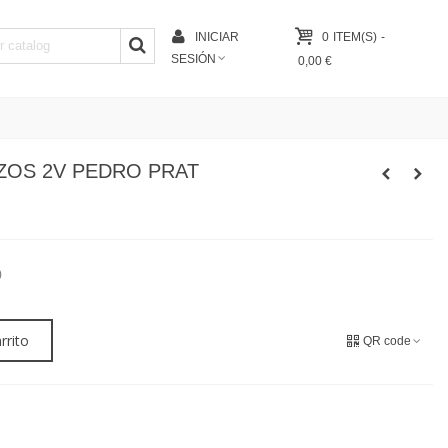
INICIAR
0
ITEM(S)
-
SESIÓN
0,00 €
ZOS 2V PEDRO PRAT
)
rrito
QR code