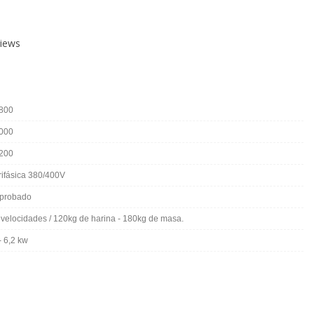
iews
800
000
200
rifásica 380/400V
probado
 velocidades / 120kg de harina - 180kg de masa.
- 6,2 kw